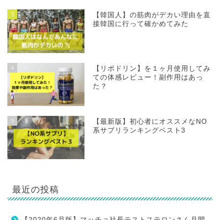
3
【韓国人】の筋肉がデカい理由を直
接韓国に行って確かめてみた
4
【リポドリン】を１ヶ月使用してみ
ての体感レビュー！副作用はあっ
た？
5
【最新版】初心者にオススメなNO
系サプリランキングベスト3
最近の投稿
【2020年6月版】マッチョ社長テストステロンさん月間