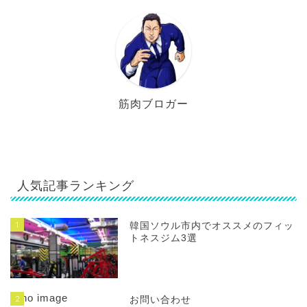
筋肉ブロガー
人気記事ランキング
1
韓国ソウル市内でオススメのフィッ
トネスジム3選
2
お問い合わせ