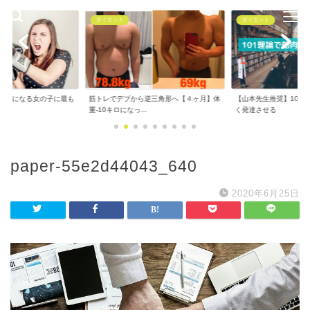
ダイエット
ダイエット
で気になる女の子に最も
筋トレでデブから逆三角形へ【４ヶ月】体
【山本先生推奨】101
..
重-10キロになっ...
く発達させる
paper-55e2d44043_640
2020年6月25日