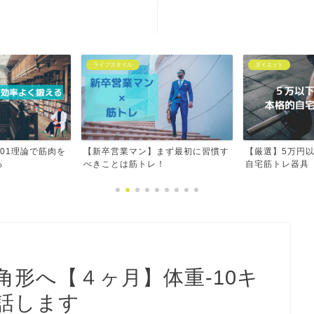
お問い合わせ
免責事項
ダイエット
サプリメント
まず最初に習慣す
【厳選】5万円以下で揃える本格的
【モテる】テス
！
自宅筋トレ器具
オススメサプリ
形へ【４ヶ月】体重-10キ
話します