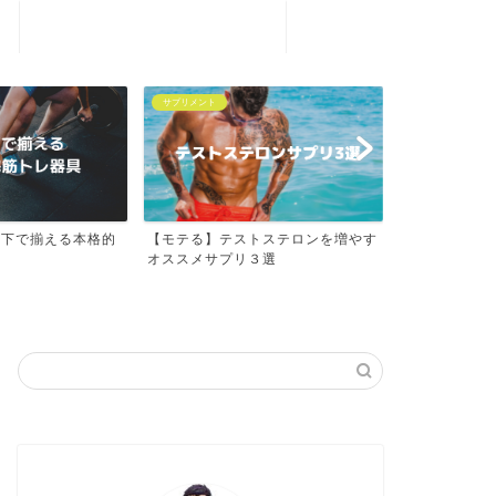
プライバシーポリシー
サプリメント
筋肉豆知識
トステロンを増やす
【リポドリン】を１ヶ月使用してみ
【体験談】2
３選
ての体感レビュー！副作用...
自分が筋肉に