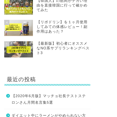
【韓国人】の筋肉がデカい理
3
由を直接韓国に行って確かめ
てみた
【リポドリン】を１ヶ月使用
4
してみての体感レビュー！副
作用はあった？
【最新版】初心者にオススメ
5
なNO系サプリランキングベス
ト3
最近の投稿
【2020年6月版】マッチョ社長テストステ
ロンさん月間名言集5選
ダイエット中にラーメンがやめられない方