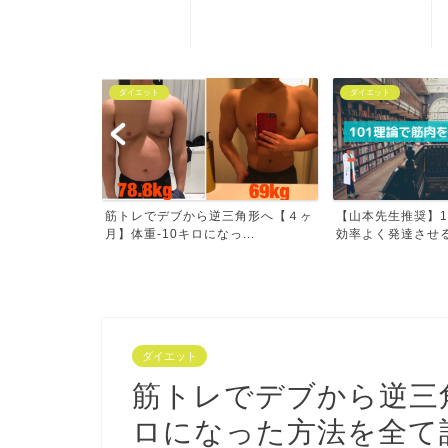
ホーム
ダイエット
ライフスタイル
三角形へ【４ヶ
【山本先生推奨】101理論で筋肉を
【新卒営業マン】
...
効率よく発達させる
べきことは筋トレ
ダイエット
筋トレでデブから逆三角
ロになった方法を全て