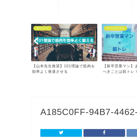
ホーム
ダイエット
ライフスタイル
三角形へ【４ヶ
【山本先生推奨】101理論で筋肉を
【新卒営業マン】
...
効率よく発達させる
べきことは筋トレ
A185C0FF-94B7-4462