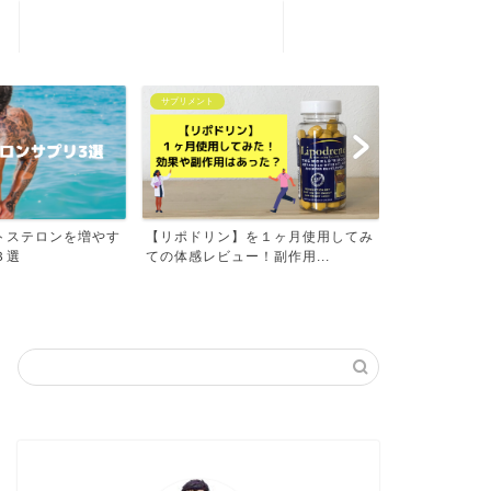
プライバシーポリシー
サプリメント
筋肉豆知識
トステロンを増やす
【リポドリン】を１ヶ月使用してみ
【体験談】2
３選
ての体感レビュー！副作用...
自分が筋肉に