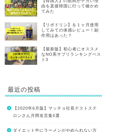
【韓国人】の筋肉がデカい理
3
由を直接韓国に行って確かめ
てみた
【リポドリン】を１ヶ月使用
4
してみての体感レビュー！副
作用はあった？
【最新版】初心者にオススメ
5
なNO系サプリランキングベス
ト3
最近の投稿
【2020年6月版】マッチョ社長テストステ
ロンさん月間名言集5選
ダイエット中にラーメンがやめられない方