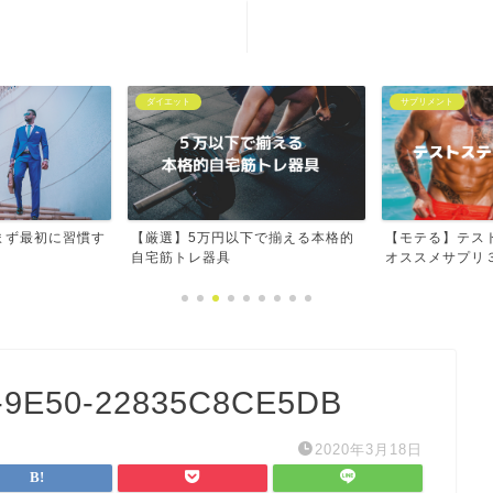
お問い合わせ
免責事項
ダイエット
サプリメント
まず最初に習慣す
【厳選】5万円以下で揃える本格的
【モテる】テス
！
自宅筋トレ器具
オススメサプリ
-9E50-22835C8CE5DB
2020年3月18日