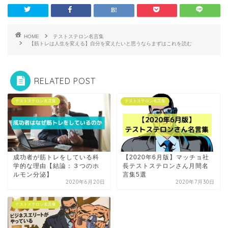
HOME
テストステロン名言集
【筋トレは人生を変える】自分を変えたいと思うならまずはこれを読む
RELATED POST
テストステロン名言集
テストステロン名言集
成功者が筋トレをしている科
【2020年6月版】マッチョ社
学的な理由【結論：３つのホ
長テストステロンさん月間名
ルモン分泌】
言集5選
2020年6月20日
2020年7月30日
テストステロン名言集