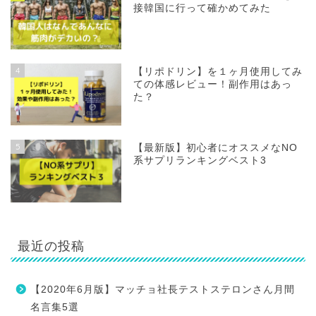
接韓国に行って確かめてみた
4
【リポドリン】を１ヶ月使用してみ
ての体感レビュー！副作用はあっ
た？
5
【最新版】初心者にオススメなNO
系サプリランキングベスト3
最近の投稿
【2020年6月版】マッチョ社長テストステロンさん月間
名言集5選