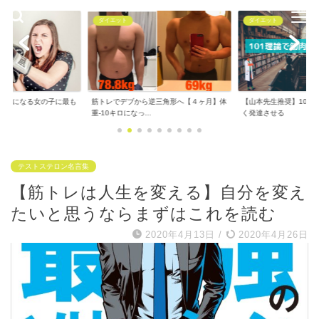
ダイエット
ダイエット
で気になる女の子に最も
筋トレでデブから逆三角形へ【４ヶ月】体
【山本先生推奨】101
..
重-10キロになっ...
く発達させる
テストステロン名言集
【筋トレは人生を変える】自分を変え
たいと思うならまずはこれを読む
2020年4月13日
/
2020年4月26日