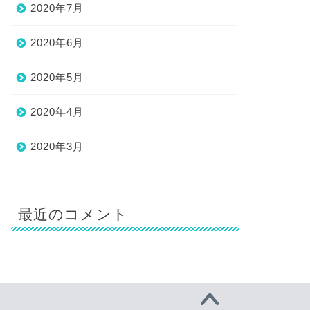
2020年7月
2020年6月
2020年5月
2020年4月
2020年3月
最近のコメント