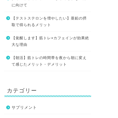
に向けて
【テストステロンを増やしたい】亜鉛の摂
取で得られるメリット
【覚醒します】筋トレ×カフェインが効果絶
大な理由
【朝活】筋トレの時間帯を夜から朝に変え
て感じたメリット・デメリット
カテゴリー
サプリメント