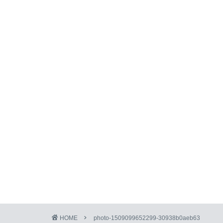
HOME
photo-1509099652299-30938b0aeb63