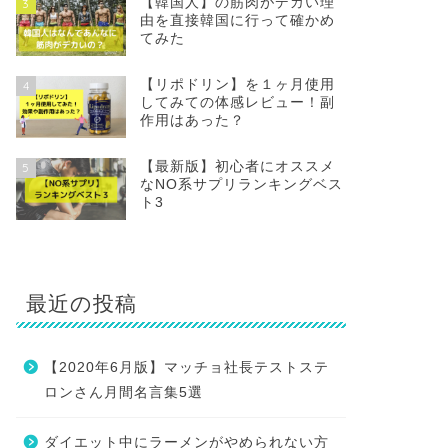
【韓国人】の筋肉がデカい理
3
由を直接韓国に行って確かめ
てみた
【リポドリン】を１ヶ月使用
4
してみての体感レビュー！副
作用はあった？
【最新版】初心者にオススメ
5
なNO系サプリランキングベス
ト3
最近の投稿
【2020年6月版】マッチョ社長テストステ
ロンさん月間名言集5選
ダイエット中にラーメンがやめられない方