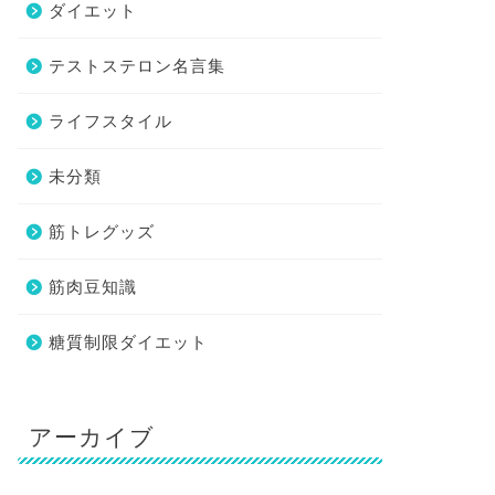
ダイエット
テストステロン名言集
ライフスタイル
未分類
筋トレグッズ
筋肉豆知識
糖質制限ダイエット
アーカイブ