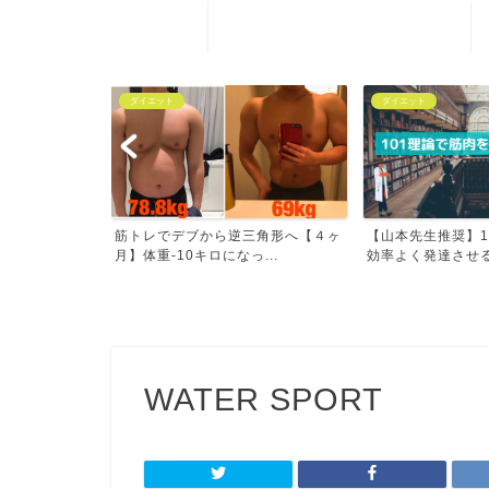
ホーム
ダイエット
ダイエット
気になる女の子
筋トレでデブから逆三角形へ【４ヶ
【山本先生推奨】1
る...
月】体重-10キロになっ...
効率よく発達させ
WATER SPORT