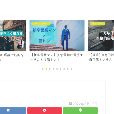
お問い合わせ
免責事項
ライフスタイル
ダイエット
01理論で筋肉を
【新卒営業マン】まず最初に習慣す
【厳選】5万円
る
べきことは筋トレ！
自宅筋トレ器具
2022年3月17日