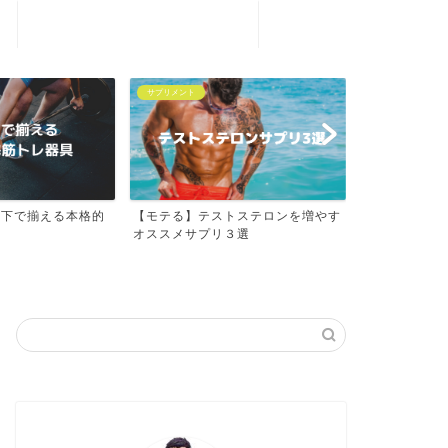
プライバシーポリシー
サプリメント
サプリメント
以下で揃える本格的
【モテる】テストステロンを増やす
【リポドリン
オススメサプリ３選
ての体感レビュ