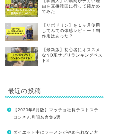
【韓国人】の筋肉がデカい理
3
由を直接韓国に行って確かめ
てみた
【リポドリン】を１ヶ月使用
4
してみての体感レビュー！副
作用はあった？
【最新版】初心者にオススメ
5
なNO系サプリランキングベス
ト3
最近の投稿
【2020年6月版】マッチョ社長テストステ
ロンさん月間名言集5選
ダイエット中にラーメンがやめられない方