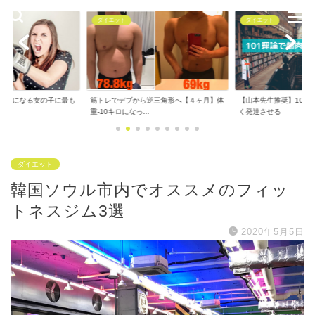
ダイエット
ダイエット
で気になる女の子に最も
筋トレでデブから逆三角形へ【４ヶ月】体
【山本先生推奨】101
..
重-10キロになっ...
く発達させる
ダイエット
韓国ソウル市内でオススメのフィッ
トネスジム3選
2020年5月5日