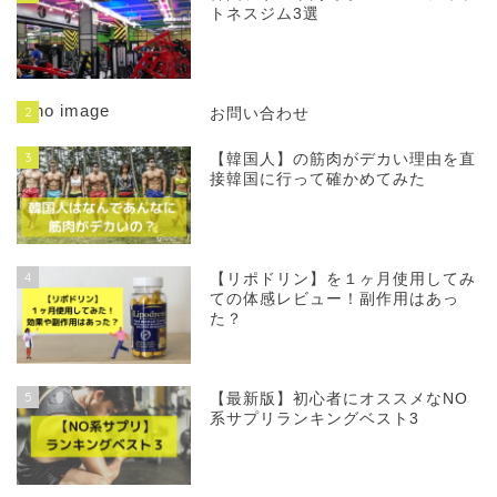
トネスジム3選
2
お問い合わせ
3
【韓国人】の筋肉がデカい理由を直
接韓国に行って確かめてみた
4
【リポドリン】を１ヶ月使用してみ
ての体感レビュー！副作用はあっ
た？
5
【最新版】初心者にオススメなNO
系サプリランキングベスト3