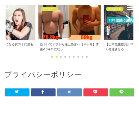
ダイエット
ダイエット
で気になる女の子に最も
筋トレでデブから逆三角形へ【４ヶ月】体
【山本先生推奨】101
..
重-10キロになっ...
く発達させる
プライバシーポリシー