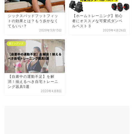
シックスパッドフットフィッ
【ホームトレーニング】初心
トの効果とは？もう歩かなく
者にオススメな可変式ダンベ
てもいい？
ルベスト３
2020年3月13日
2020年4月26日
筋トレグッズ
【自粛中の運動不足】を解
消！揃えるべき自宅トレーニ
ング器具5選
2020年4月8日