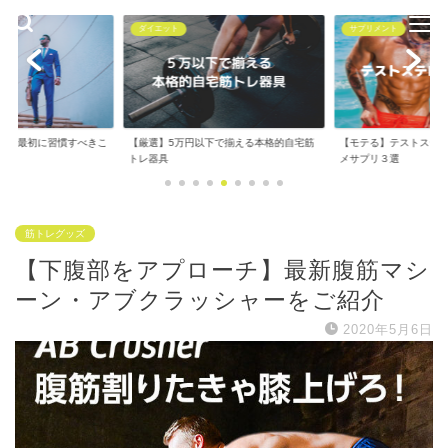
サプリメント
サプリメント
下で揃える本格的自宅筋
【モテる】テストステロンを増やすオスス
【リポドリン】を１ヶ
メサプリ３選
感レビュー！副作用...
筋トレグッズ
【下腹部をアプローチ】最新腹筋マシ
ーン・アブクラッシャーをご紹介
2020年5月6日