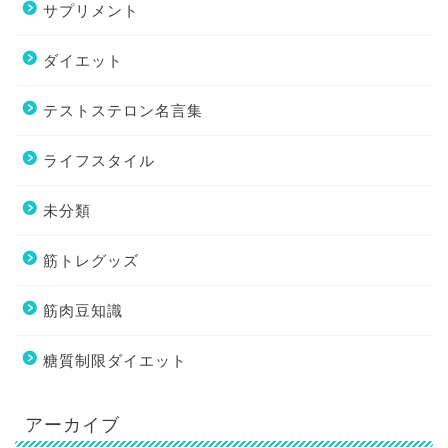
サプリメント
ダイエット
テストステロン名言集
ライフスタイル
未分類
筋トレグッズ
筋肉豆知識
糖質制限ダイエット
アーカイブ