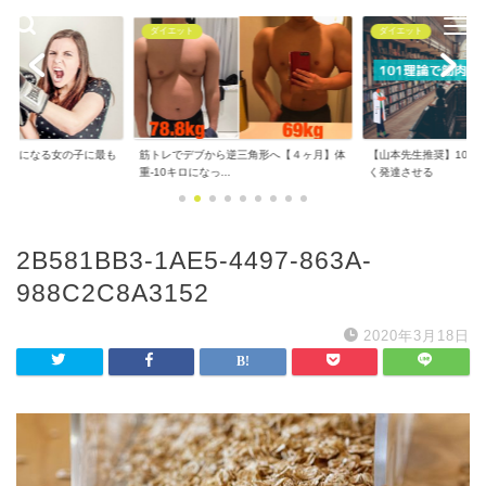
ダイエット
ダイエット
で気になる女の子に最も
筋トレでデブから逆三角形へ【４ヶ月】体
【山本先生推奨】101
..
重-10キロになっ...
く発達させる
2B581BB3-1AE5-4497-863A-
988C2C8A3152
2020年3月18日