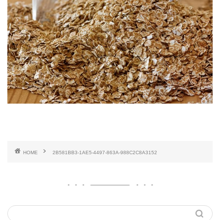
HOME
2B581BB3-1AE5-4497-863A-988C2C8A3152