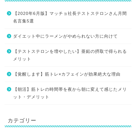
【2020年6月版】マッチョ社長テストステロンさん月間
名言集5選
ダイエット中にラーメンがやめられない方に向けて
【テストステロンを増やしたい】亜鉛の摂取で得られる
メリット
【覚醒します】筋トレ×カフェインが効果絶大な理由
【朝活】筋トレの時間帯を夜から朝に変えて感じたメリ
ット・デメリット
カテゴリー