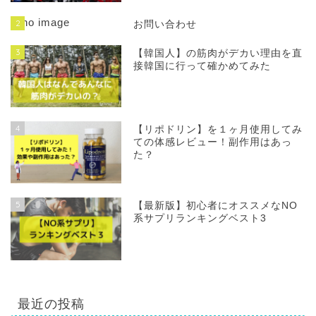
2
お問い合わせ
3
【韓国人】の筋肉がデカい理由を直
接韓国に行って確かめてみた
4
【リポドリン】を１ヶ月使用してみ
ての体感レビュー！副作用はあっ
た？
5
【最新版】初心者にオススメなNO
系サプリランキングベスト3
最近の投稿