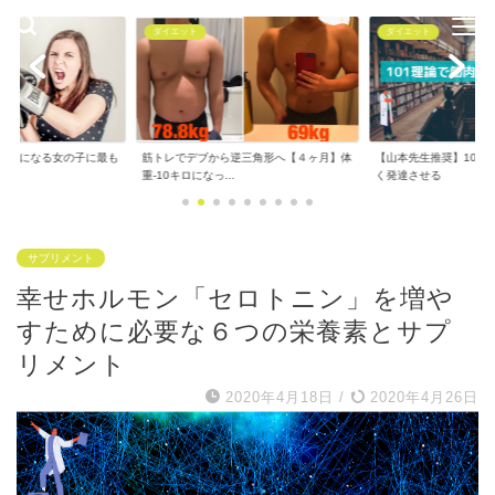
ダイエット
ダイエット
で気になる女の子に最も
筋トレでデブから逆三角形へ【４ヶ月】体
【山本先生推奨】101
..
重-10キロになっ...
く発達させる
サプリメント
幸せホルモン「セロトニン」を増や
すために必要な６つの栄養素とサプ
リメント
2020年4月18日
/
2020年4月26日