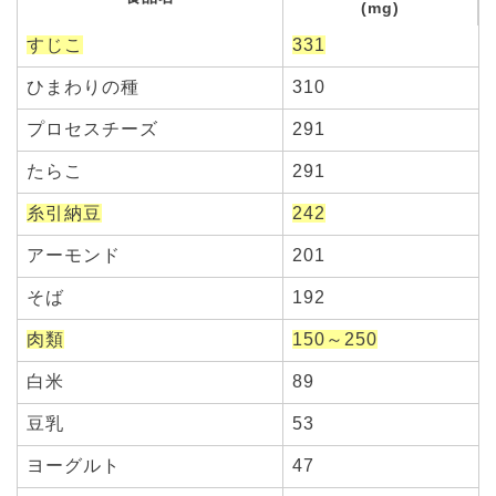
(mg)
すじこ
331
ひまわりの種
310
プロセスチーズ
291
たらこ
291
糸引納豆
242
アーモンド
201
そば
192
肉類
150～250
白米
89
豆乳
53
ヨーグルト
47